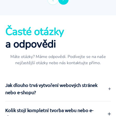
Časté otázky
a odpovědi
Máte otázky? Máme odpovědi. Podívejte se na naše
nejčastější otázky nebo nás kontaktujte přímo.
Jak dlouho trvá vytvoření webových stránek
nebo e-shopu?
Obvykle záleží na rozsahu projektu – menší weby mohou
Kolik stojí kompletní tvorba webu nebo e-
být hotové během 2–4 týdnů, větší e-shopy a komplexní