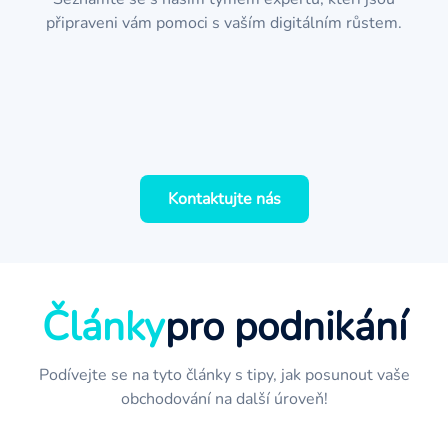
Jan
připraveni vám pomoci s vaším digitálním růstem.
Martin
Projektový manažer
Simona
Webový vývojář
Lucie
Grafický designér
Marketingový specialista
Kontaktujte nás
Články
pro podnikání
Podívejte se na tyto články s tipy, jak posunout vaše
obchodování na další úroveň!