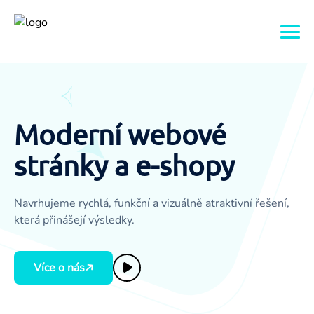
Domov
O nás
Moderní webové
stránky a e-shopy
Služby
Galerie
Webové stránky
Navrhujeme rychlá, funkční a vizuálně atraktivní řešení,
která přinášejí výsledky.
Reference
E-shopy
Více o nás
FAQ
Grafika